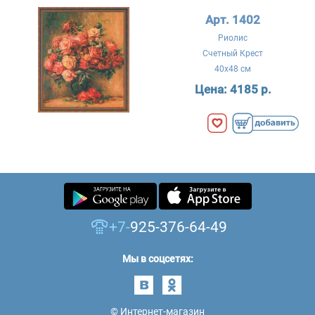
Арт. 1402
Риолис
Счетный Крест
40x48 см
Цена:
4185 р.
+7-
925-376-64-49
Мы в соцсетях:
© Интернет-магазин