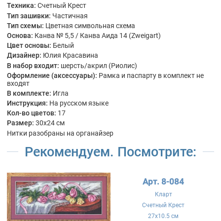
Техника:
Счетный Крест
Тип зашивки:
Частичная
Тип схемы:
Цветная символьная схема
Основа:
Канва № 5,5 / Канва Аида 14 (Zweigart)
Цвет основы:
Белый
Дизайнер:
Юлия Красавина
В набор входит:
шерсть/акрил (Риолис)
Оформление (аксессуары):
Рамка и паспарту в комплект не
входят
В комплекте:
Игла
Инструкция:
На русском языке
Кол-во цветов:
17
Размер:
30x24 см
Нитки разобраны на органайзер
Рекомендуем. Посмотрите:
Арт. 8-084
Кларт
Счетный Крест
27x10.5 см