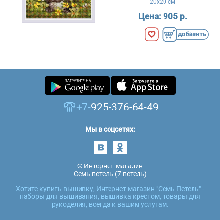
20x20 см
Цена:
905 р.
+7-
925-376-64-49
Мы в соцсетях:
© Интернет-магазин
Семь петель (7 петель)
Хотите купить вышивку, Интернет магазин "Семь Петель" -
наборы для вышивания, вышивка крестом, товары для
рукоделия, всегда к вашим услугам.