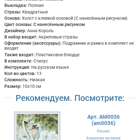
Выкладка:
Полная
Стразы:
Квадратные
Основа:
Холст с клеевой основой (С нанесённым рисунком)
Цвет основы:
С нанесённым рисунком
Дизайнер:
Анна Король
В набор входит:
Акриловые стразы
Оформление (аксессуары):
Подрамник и рамка в комплект не
входят
Также входит:
Пластиковое блюдце
В комплекте:
Стилус
Инструкция:
На русском языке
Кол-во цветов:
13
Сложность:
Низкая
Размер:
10x10 см
Рекомендуем. Посмотрите:
Арт. АМ0036
(am0036)
Риолис
Алмазная мозаика