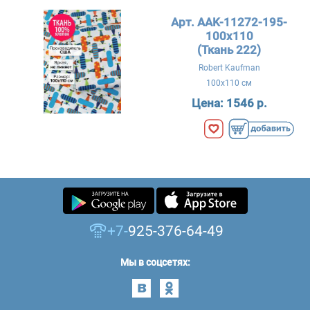
Арт. AAK-11272-195-
100x110
(Ткань 222)
Robert Kaufman
100x110 см
Цена:
1546 р.
+7-
925-376-64-49
Мы в соцсетях: