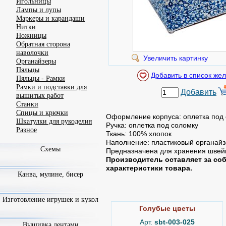
Игольницы
Лампы и лупы
Маркеры и карандаши
Нитки
Ножницы
Обратная сторона
наволочки
Увеличить картинку
Органайзеры
Пяльцы
Пяльцы - Рамки
Рамки и подставки для
Добавить
вышитых работ
Станки
Спицы и крючки
Оформление корпуса: оплетка под 
Шкатулки для рукоделия
Ручка: оплетка под соломку
Разное
Ткань: 100% хлопок
Наполнение: пластиковый органайз
Схемы
Предназначена для хранения швейн
Производитель оставляет за соб
характеристики товара.
Канва, мулине, бисер
Изготовление игрушек и кукол
Голубые цветы
Арт.
sbt-003-025
Вышивка лентами