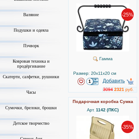
-25%
Валяние
Подушки и одеяла
Пэчворк
Гамма
Ковровая техника и
продёргивание
Размер: 20x11x20 см
Скатерти, салфетки, рушники
Добавить
3094
2321
руб.
Часы
Подарочная коробка Сумка
Сумочки, брелоки, брошки
Арт.
1142 (ПКС)
Детское творчество
-35%
Стринг Арт