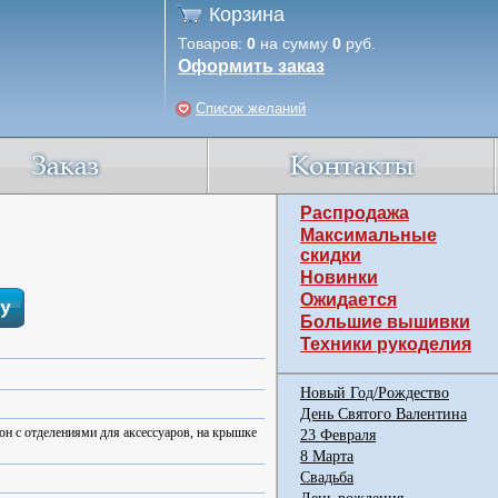
Корзина
Товаров:
0
на сумму
0
руб.
Оформить заказ
Список желаний
Распродажа
Максимальные
скидки
Новинки
Ожидается
Большие вышивки
Техники рукоделия
Новый Год/Рождество
День Святого Валентина
он с отделениями для аксессуаров, на крышке
23 Февраля
8 Марта
Свадьба