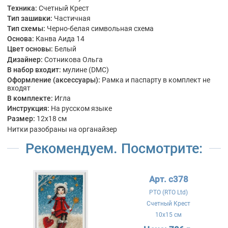
Техника:
Счетный Крест
Тип зашивки:
Частичная
Тип схемы:
Черно-белая символьная схема
Основа:
Канва Аида 14
Цвет основы:
Белый
Дизайнер:
Сотникова Ольга
В набор входит:
мулине (DMC)
Оформление (аксессуары):
Рамка и паспарту в комплект не
входят
В комплекте:
Игла
Инструкция:
На русском языке
Размер:
12x18 см
Нитки разобраны на органайзер
Рекомендуем. Посмотрите:
Арт. c378
РТО (RTO Ltd)
Счетный Крест
10x15 см