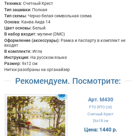
Техника:
Счетный Крест
Тип зашивки:
Полная
Тип схемы:
Черно-белая символьная схема
Основа:
Канва Аида 14
Цвет основы:
Белый
В набор входит:
мулине (DMC)
Оформление (аксессуары):
Рамка и паспарту в комплект не
входят
В комплекте:
Игла
Инструкция:
На русском языке
Размер:
9x12 см
Нитки разобраны на органайзер
Рекомендуем. Посмотрите:
Арт. M430
РТО (RTO Ltd)
Счетный Крест
26x18 см
Цена:
1440 р.