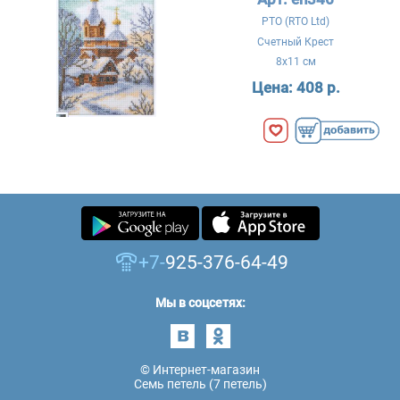
РТО (RTO Ltd)
Счетный Крест
8x11 см
Цена:
408 р.
+7-
925-376-64-49
Мы в соцсетях:
© Интернет-магазин
Семь петель (7 петель)