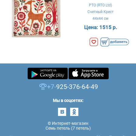
РТО (RTO Ltd)
Счетный Крест
44x44 см
Цена:
1515 р.
+7-
925-376-64-49
Мы в соцсетях:
© Интернет-магазин
Семь петель (7 петель)