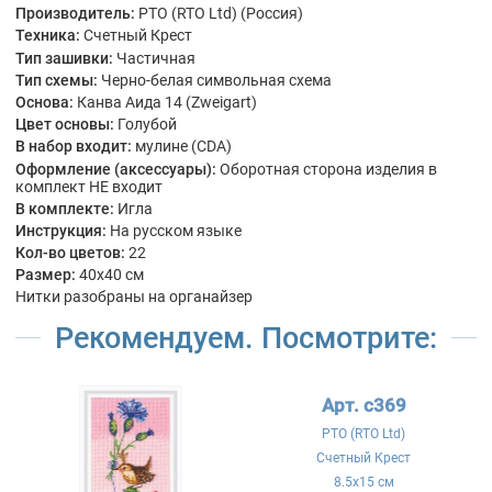
Производитель:
РТО (RTO Ltd) (Россия)
Техника:
Счетный Крест
Тип зашивки:
Частичная
Тип схемы:
Черно-белая символьная схема
Основа:
Канва Аида 14 (Zweigart)
Цвет основы:
Голубой
В набор входит:
мулине (CDA)
Оформление (аксессуары):
Оборотная сторона изделия в
комплект НЕ входит
В комплекте:
Игла
Инструкция:
На русском языке
Кол-во цветов:
22
Размер:
40x40 см
Нитки разобраны на органайзер
Рекомендуем. Посмотрите:
Арт. c369
РТО (RTO Ltd)
Счетный Крест
8.5x15 см