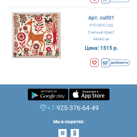
Арт. cu001
РТО (RTO Ltd)
Счетный Крест
44x44 см
Цена:
1515 р.
+7-
925-376-64-49
Мы в соцсетях: