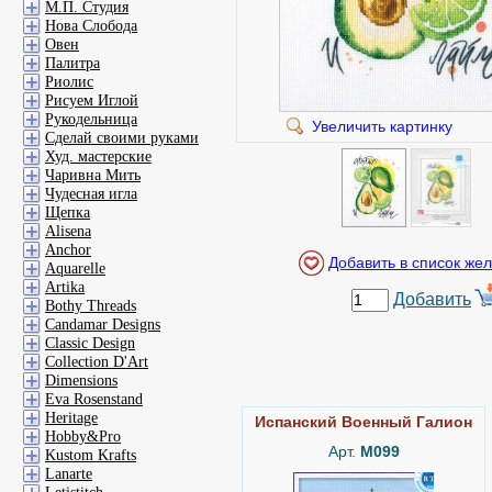
М.П. Студия
Нова Слобода
Овен
Палитра
Риолис
Рисуем Иглой
Рукодельница
Увеличить картинку
Сделай своими руками
Худ. мастерские
Чаривна Мить
Чудесная игла
Щепка
Alisena
Anchor
Aquarelle
Artika
Добавить
Bothy Threads
Candamar Designs
Classic Design
Collection D'Art
Dimensions
Eva Rosenstand
Heritage
Испанский Военный Галион
Hobby&Pro
Арт.
M099
Kustom Krafts
Lanarte