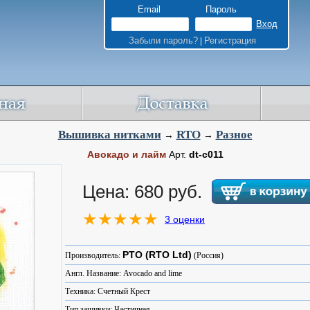
Email
Пароль
Забыли пароль?
Регистрация
|
Вышивка нитками
RTO
Разное
→
→
Авокадо и лайм
Арт.
dt-c011
Цена: 680 руб.
3 оценки
РТО (RTO Ltd)
Производитель:
(Россия)
Англ. Название: Avocado and lime
Техника: Счетный Крест
Тип зашивки: Частичная