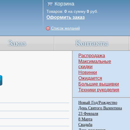
Корзина
Товаров:
0
на сумму
0
руб.
Оформить заказ
Список желаний
Распродажа
Максимальные
скидки
Новинки
Ожидается
Большие вышивки
Техники рукоделия
Новый Год/Рождество
День Святого Валентина
23 Февраля
8 Марта
Свадьба