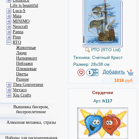
Letistitch
Life is beautiful
Luca-S
Maia
MINIMO
Neocraft
Panna
Pinn
RTO
Животные
РТО (RTO Ltd)
Люди
Техника: Счетный Крест
Натюрморт
Пейзажи
Размер: 28x38 см
Плюшевые
Добавить
Цветы
Разное
1016
руб.
Thea Gouverneur
Vervaco
Сердечки
Xiu Crafts
Арт.
h117
Вышивка бисером,
бисероплетение
Алмазная мозаика, стразы
Наборы для раскрашивания