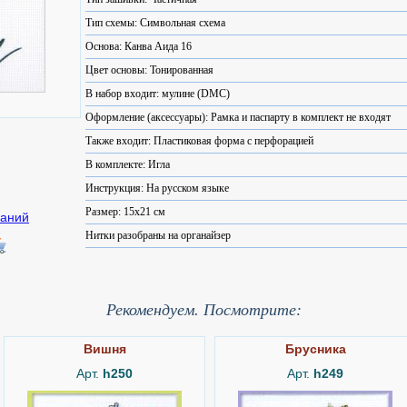
Тип схемы: Символьная схема
Основа: Канва Аида 16
Цвет основы: Тонированная
В набор входит: мулине (DMC)
Оформление (аксессуары): Рамка и паспарту в комплект не входят
Также входит: Пластиковая форма с перфорацией
В комплекте: Игла
Инструкция: На русском языке
Размер: 15x21 см
Нитки разобраны на органайзер
Рекомендуем. Посмотрите:
Вишня
Брусника
Арт.
h250
Арт.
h249