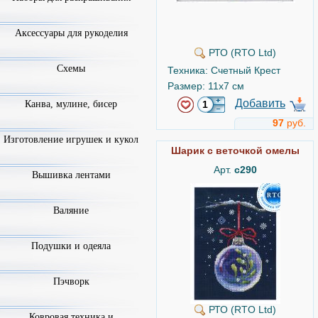
Аксессуары для рукоделия
РТО (RTO Ltd)
Схемы
Техника: Счетный Крест
Размер: 11x7 см
Добавить
Канва, мулине, бисер
97
руб.
Изготовление игрушек и кукол
Шарик с веточкой омелы
Арт.
c290
Вышивка лентами
Валяние
Подушки и одеяла
Пэчворк
РТО (RTO Ltd)
Ковровая техника и