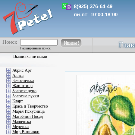
8(925) 376-64-49
пн-пт: 10:00-18:00
Поиск
Расширенный поиск
Вышивка нитками
Абрис Арт
Алиса
Белоснежка
Жар-птица
Золотое руно
Золотые ручки
Кларт
Краса и Творчество
Марья Искусница
Матрёнин Посад
Машенька
Мережка
Мир Вышивки