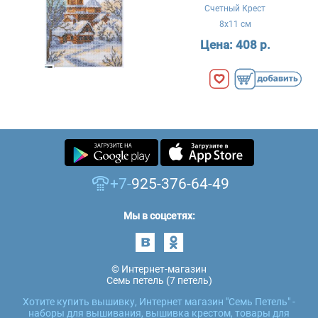
Счетный Крест
8x11 см
Цена:
408 р.
+7-
925-376-64-49
Мы в соцсетях:
© Интернет-магазин
Семь петель (7 петель)
Хотите купить вышивку, Интернет магазин "Семь Петель" -
наборы для вышивания, вышивка крестом, товары для