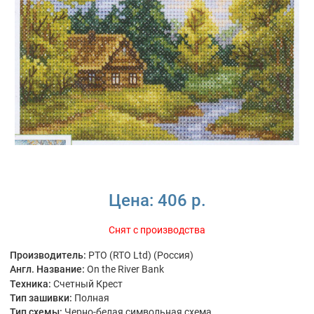
Цена:
406 р.
Снят с производства
Производитель:
РТО (RTO Ltd) (Россия)
Англ. Название:
On the River Bank
Техника:
Счетный Крест
Тип зашивки:
Полная
Тип схемы:
Черно-белая символьная схема