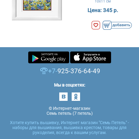
10x11 см
Цена:
345 р.
+7-
925-376-64-49
Мы в соцсетях:
© Интернет-магазин
Семь петель (7 петель)
Хотите купить вышивку, Интернет магазин "Семь Петель" -
наборы для вышивания, вышивка крестом, товары для
рукоделия, всегда к вашим услугам.