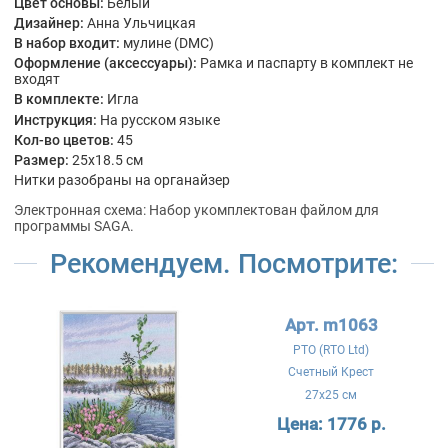
Цвет основы:
Белый
Дизайнер:
Анна Ульчицкая
В набор входит:
мулине (DMC)
Оформление (аксессуары):
Рамка и паспарту в комплект не
входят
В комплекте:
Игла
Инструкция:
На русском языке
Кол-во цветов:
45
Размер:
25x18.5 см
Нитки разобраны на органайзер
Электронная схема: Набор укомплектован файлом для
программы SAGA.
Рекомендуем. Посмотрите:
Арт. m1063
РТО (RTO Ltd)
Счетный Крест
27x25 см
Цена:
1776 р.