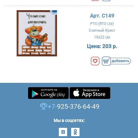
Арт. C149
РТО (RTO Ltd)
Счетный Крест
19x22 см
Цена:
203 р.
+7-
925-376-64-49
Мы в соцсетях: