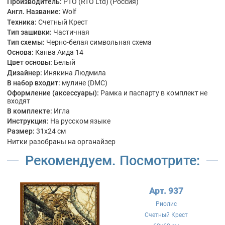
Производитель:
РТО (RTO Ltd) (Россия)
Англ. Название:
Wolf
Техника:
Счетный Крест
Тип зашивки:
Частичная
Тип схемы:
Черно-белая символьная схема
Основа:
Канва Аида 14
Цвет основы:
Белый
Дизайнер:
Инякина Людмила
В набор входит:
мулине (DMC)
Оформление (аксессуары):
Рамка и паспарту в комплект не
входят
В комплекте:
Игла
Инструкция:
На русском языке
Размер:
31x24 см
Нитки разобраны на органайзер
Рекомендуем. Посмотрите:
Арт. 937
Риолис
Счетный Крест