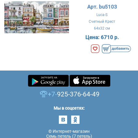
Арт. bu5103
Luca-S
Счетный Крест
64x32 см
Цена:
6710 р.
+7-
925-376-64-49
Мы в соцсетях:
© Интернет-магазин
Семь петель (7 петель)