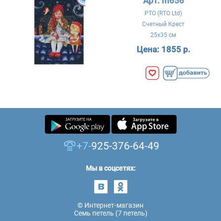
Арт. m656
РТО (RTO Ltd)
Счетный Крест
25x35 см
Цена:
1855 р.
+7-
925-376-64-49
Мы в соцсетях:
© Интернет-магазин
Семь петель (7 петель)