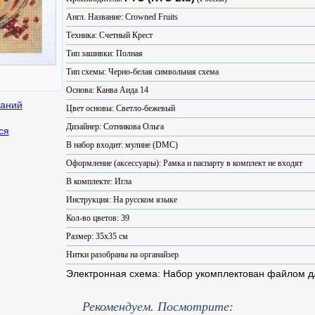
Англ. Название: Crowned Fruits
Техника: Счетный Крест
Тип зашивки: Полная
Тип схемы: Черно-белая символьная схема
Основа: Канва Аида 14
Цвет основы: Светло-бежевый
Дизайнер: Сотникова Ольга
ся
В набор входит: мулине (DMC)
Оформление (аксессуары): Рамка и паспарту в комплект не входят
В комплекте: Игла
Инструкция: На русском языке
Кол-во цветов: 39
Размер: 35x35 см
Нитки разобраны на органайзер
Электронная схема: Набор укомплектован файлом 
Рекомендуем. Посмотрите: