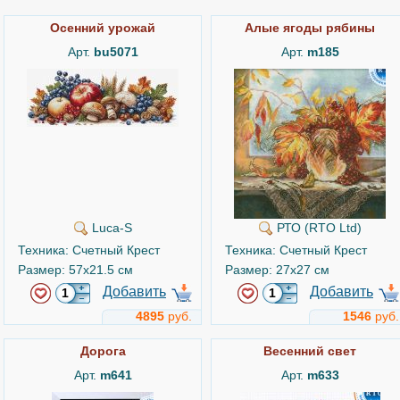
Осенний урожай
Алые ягоды рябины
Арт.
bu5071
Арт.
m185
Luca-S
РТО (RTO Ltd)
Техника: Счетный Крест
Техника: Счетный Крест
Размер: 57x21.5 см
Размер: 27x27 см
Добавить
Добавить
4895
руб.
1546
руб.
Дорога
Весенний свет
Арт.
m641
Арт.
m633