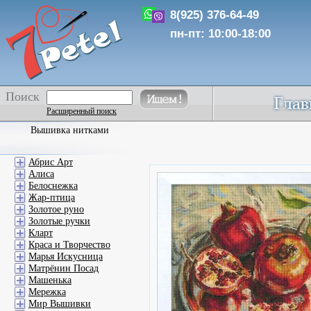
8(925) 376-64-49
пн-пт: 10:00-18:00
Поиск
Расширенный поиск
Вышивка нитками
Абрис Арт
Алиса
Белоснежка
Жар-птица
Золотое руно
Золотые ручки
Кларт
Краса и Творчество
Марья Искусница
Матрёнин Посад
Машенька
Мережка
Мир Вышивки