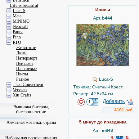
Letistitch
Life is beautiful
Ирисы
Luca-S
Maia
Арт.
b444
MINIMO
Neocraft
Panna
Pinn
RTO
Животные
Люди
Натюрморт
Пейзажи
Плюшевые
Цветы
Luca-S
Разное
Thea Gouverneur
Техника: Счетный Крест
Vervaco
Размер: 42.5x34 см
Xiu Crafts
Добавить
Вышивка бисером,
4161
руб.
бисероплетение
5 минут до праздника
Алмазная мозаика, стразы
Арт.
m643
Наборы для раскрашивания