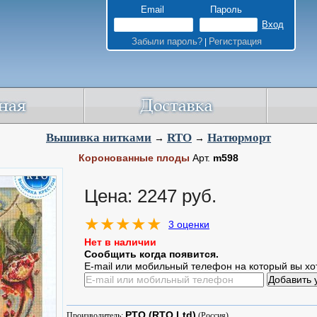
Email
Пароль
Забыли пароль?
Регистрация
|
Вышивка нитками
RTO
Натюрморт
→
→
Коронованные плоды
Арт.
m598
Цена: 2247 руб.
3 оценки
Нет в наличии
Сообщить когда появится.
E-mail или мобильный телефон на который вы хо
РТО (RTO Ltd)
Производитель:
(Россия)