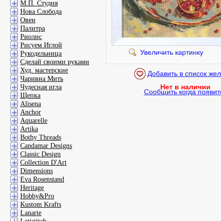
М.П. Студия
Нова Слобода
Овен
Палитра
Риолис
Рисуем Иглой
Увеличить картинку
Рукодельница
Сделай своими руками
Худ. мастерские
Чаривна Мить
Нет в наличии
Чудесная игла
Сообщить когда появит
Щепка
Alisena
Anchor
Aquarelle
Artika
Bothy Threads
Candamar Designs
Classic Design
Collection D'Art
Dimensions
Eva Rosenstand
Heritage
Hobby&Pro
Kustom Krafts
Lanarte