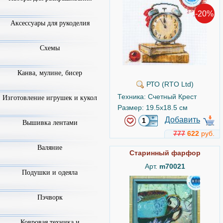
-20%
Аксессуары для рукоделия
Схемы
Канва, мулине, бисер
РТО (RTO Ltd)
Техника: Счетный Крест
Изготовление игрушек и кукол
Размер: 19.5x18.5 см
Добавить
Вышивка лентами
777
622
руб.
Валяние
Старинный фарфор
Арт.
m70021
Подушки и одеяла
Пэчворк
Ковровая техника и