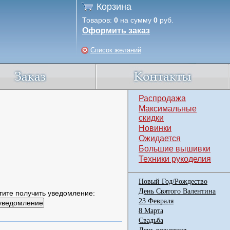
Корзина
Товаров:
0
на сумму
0
руб.
Оформить заказ
Список желаний
Распродажа
Максимальные
скидки
Новинки
Ожидается
Большие вышивки
Техники рукоделия
Новый Год/Рождество
День Святого Валентина
тите получить уведомление:
23 Февраля
8 Марта
Свадьба