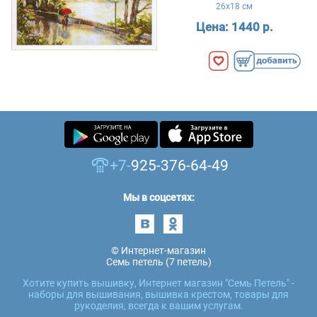
26x18 см
Цена:
1440 р.
+7-
925-376-64-49
Мы в соцсетях:
© Интернет-магазин
Семь петель (7 петель)
Хотите купить вышивку, Интернет магазин "Семь Петель" -
наборы для вышивания, вышивка крестом, товары для
рукоделия, всегда к вашим услугам.