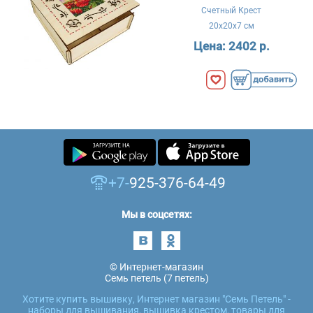
Счетный Крест
20x20x7 см
Цена:
2402 р.
+7-
925-376-64-49
Мы в соцсетях:
© Интернет-магазин
Семь петель (7 петель)
Хотите купить вышивку, Интернет магазин "Семь Петель" -
наборы для вышивания, вышивка крестом, товары для