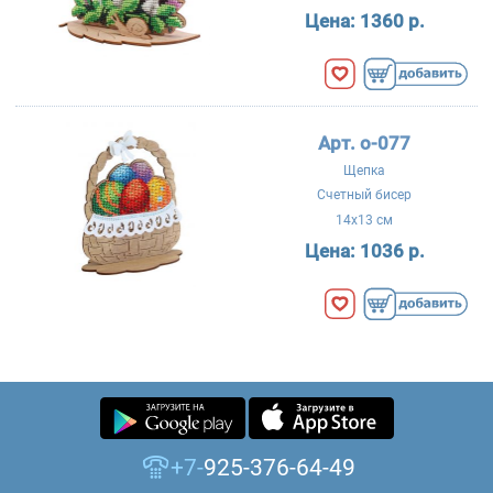
Цена:
1360 р.
Арт. о-077
Щепка
Счетный бисер
14x13 см
Цена:
1036 р.
+7-
925-376-64-49