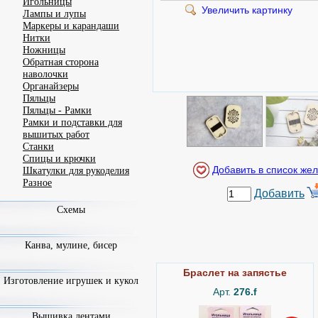
Игольницы
Увеличить картинку
Лампы и лупы
Маркеры и карандаши
Нитки
Ножницы
Обратная сторона
наволочки
Органайзеры
Пяльцы
Пяльцы - Рамки
Рамки и подставки для
вышитых работ
Станки
Спицы и крючки
Шкатулки для рукоделия
Разное
Добавить
Схемы
Канва, мулине, бисер
Браслет на запястье
Изготовление игрушек и кукол
Арт.
276.f
Вышивка лентами