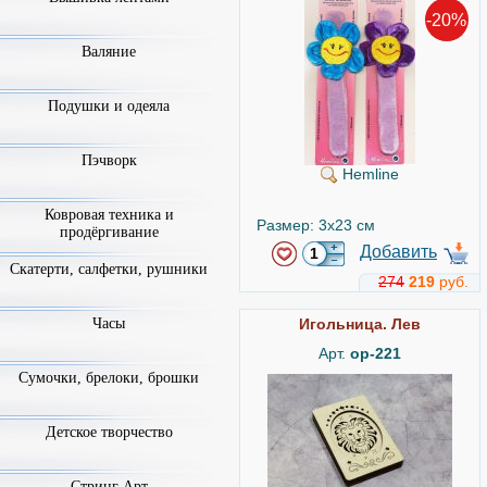
-20%
Валяние
Подушки и одеяла
Пэчворк
Hemline
Ковровая техника и
Размер: 3x23 см
продёргивание
Добавить
Скатерти, салфетки, рушники
274
219
руб.
Часы
Игольница. Лев
Арт.
ор-221
Сумочки, брелоки, брошки
Детское творчество
Стринг Арт