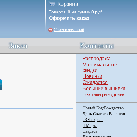
Корзина
Товаров:
0
на сумму
0
руб.
Оформить заказ
Список желаний
Распродажа
Максимальные
скидки
Новинки
Ожидается
Большие вышивки
Техники рукоделия
Новый Год/Рождество
День Святого Валентина
23 Февраля
8 Марта
Свадьба