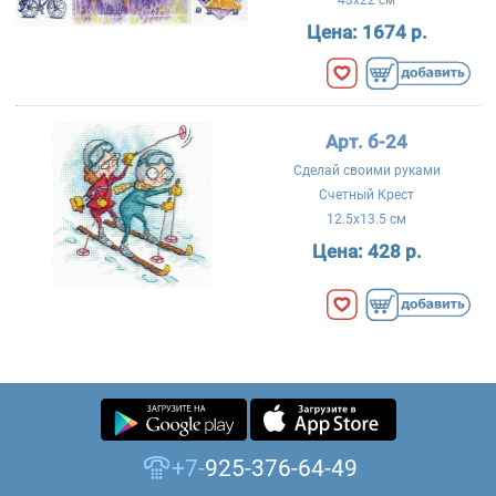
43x22 см
Цена:
1674 р.
Арт. б-24
Сделай своими руками
Счетный Крест
12.5x13.5 см
Цена:
428 р.
+7-
925-376-64-49