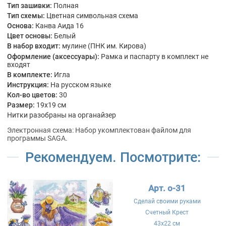
Тип зашивки:
Полная
Тип схемы:
Цветная символьная схема
Основа:
Канва Аида 16
Цвет основы:
Белый
В набор входит:
мулине (ПНК им. Кирова)
Оформление (аксессуары):
Рамка и паспарту в комплект не
входят
В комплекте:
Игла
Инструкция:
На русском языке
Кол-во цветов:
30
Размер:
19x19 см
Нитки разобраны на органайзер
Электронная схема: Набор укомплектован файлом для
программы SAGA.
Рекомендуем. Посмотрите:
Арт. о-31
Сделай своими руками
Счетный Крест
43x22 см