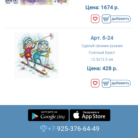
Цена:
1674 р.
Арт. б-24
Сделай своими руками
Счетный Крест
12.5x13.5 см
Цена:
428 р.
+7-
925-376-64-49