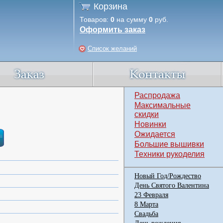
Корзина
Товаров:
0
на сумму
0
руб.
Оформить заказ
Список желаний
Распродажа
Максимальные
скидки
Новинки
Ожидается
Большие вышивки
Техники рукоделия
Новый Год/Рождество
День Святого Валентина
23 Февраля
8 Марта
Свадьба