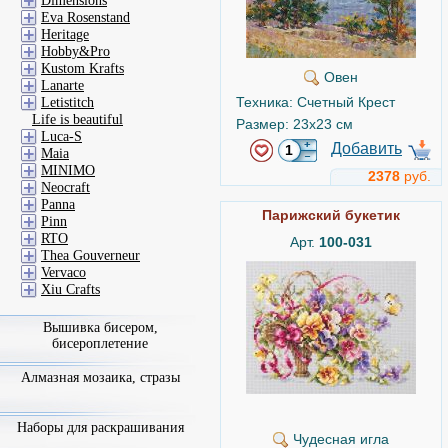
Dimensions
Eva Rosenstand
Heritage
Hobby&Pro
Kustom Krafts
Овен
Lanarte
Техника: Счетный Крест
Letistitch
Life is beautiful
Размер: 23x23 см
Luca-S
Добавить
Maia
MINIMO
2378
руб.
Neocraft
Panna
Парижский букетик
Pinn
RTO
Арт.
100-031
Thea Gouverneur
Vervaco
Xiu Crafts
Вышивка бисером,
бисероплетение
Алмазная мозаика, стразы
Наборы для раскрашивания
Чудесная игла