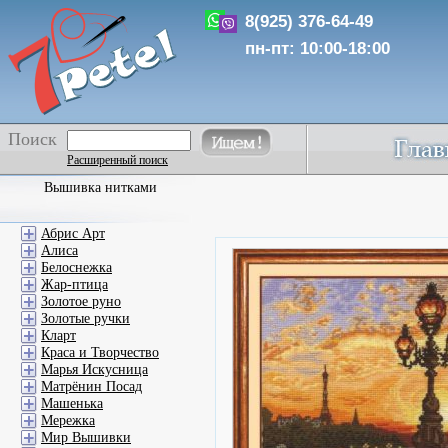
8(925) 376-64-49
пн-пт: 10:00-18:00
Поиск
Расширенный поиск
Вышивка нитками
Абрис Арт
Алиса
Белоснежка
Жар-птица
Золотое руно
Золотые ручки
Кларт
Краса и Творчество
Марья Искусница
Матрёнин Посад
Машенька
Мережка
Мир Вышивки