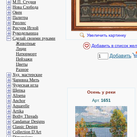
М.П. Студия
Нова Слобода
Овен
Палитра
Риолис
Рисуем Иглой
Рукодельница
Увеличить картинку
Сделай своими руками
Животные
Люди
Натюрморт
Добавить
Пейзажи
Цветы
Разное
Худ. мастерские
Чаривна Мить
Чудесная игла
Щепка
Осень у реки
Alisena
Арт.
1651
Anchor
Aquarelle
Artika
Bothy Threads
Candamar Designs
Classic Design
Collection D'Art