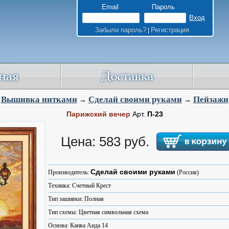
Email
Пароль
Забыли пароль?
Регистрация
|
Вышивка нитками
Сделай своими руками
Пейзажи
→
→
Парижский вечер
Арт.
П-23
Цена: 583 руб.
Сделай своими руками
Производитель:
(Россия)
Техника: Счетный Крест
Тип зашивки: Полная
Тип схемы: Цветная символьная схема
Основа: Канва Аида 14