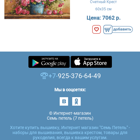
Счетный Крест
60x35 см
Цена:
7062 р.
+7-
925-376-64-49
Мы в соцсетях:
© Интернет-магазин
Семь петель (7 петель)
Хотите купить вышивку, Интернет магазин "Семь Петель" -
наборы для вышивания, вышивка крестом, товары для
рукоделия, всегда к вашим услугам.