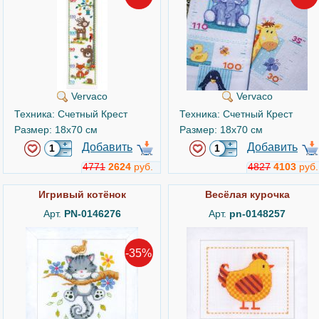
Vervaco
Vervaco
Техника: Счетный Крест
Техника: Счетный Крест
Размер: 18x70 см
Размер: 18x70 см
Добавить
Добавить
4771
2624
руб.
4827
4103
руб.
Игривый котёнок
Весёлая курочка
Арт.
PN-0146276
Арт.
pn-0148257
-35%