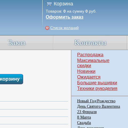
Корзина
Товаров:
0
на сумму
0
руб.
Оформить заказ
Список желаний
Распродажа
Максимальные
скидки
Новинки
Ожидается
Большие вышивки
Техники рукоделия
Новый Год/Рождество
День Святого Валентина
23 Февраля
8 Марта
Свадьба