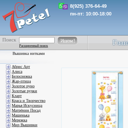
8(925) 376-64-49
пн-пт: 10:00-18:00
Поиск
Расширенный поиск
Вышивка нитками
Абрис Арт
Алиса
Белоснежка
Жар-птица
Золотое руно
Золотые ручки
Кларт
Краса и Творчество
Марья Искусница
Матрёнин Посад
Машенька
Мережка
Мир Вышивки