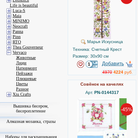
Letistitch
Life is beautiful
Luca-S
Maia
MINIMO
Neocraft
Panna
Pinn
Марья Искусница
RTO
Thea Gouverneur
Техника: Счетный Крест
Vervaco
Размер: 30x90 см
Животные
Люди
Добавить
Натюрморт
4970
4224
руб.
Пейзажи
Плюшевые
Цветы
Совёнок на качелях
Разное
Арт.
PN-0144317
Xiu Crafts
Вышивка бисером,
-45%
бисероплетение
Алмазная мозаика, стразы
Наборы для раскрашивания