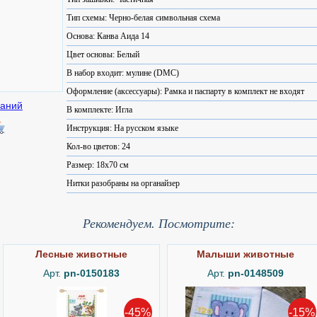
Тип схемы: Черно-белая символьная схема
Основа: Канва Аида 14
Цвет основы: Белый
В набор входит: мулине (DMC)
Оформление (аксессуары): Рамка и паспарту в комплект не входят
В комплекте: Игла
Инструкция: На русском языке
Кол-во цветов: 24
Размер: 18x70 см
Нитки разобраны на органайзер
Рекомендуем. Посмотрите:
Лесные животные
Малыши животные
Арт.
pn-0150183
Арт.
pn-0148509
-45%
-15%