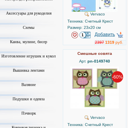
Аксессуары для рукоделия
Vervaco
Техника: Счетный Крест
Размер: 23x20 см
Схемы
Добавить
Канва, мулине, бисер
2397
1319
руб.
Смешные совята
Изготовление игрушек и кукол
Арт.
pn-0149740
Вышивка лентами
-60%
Валяние
Подушки и одеяла
Пэчворк
Vervaco
Техника: Счетный Крест
Ковровая техника и