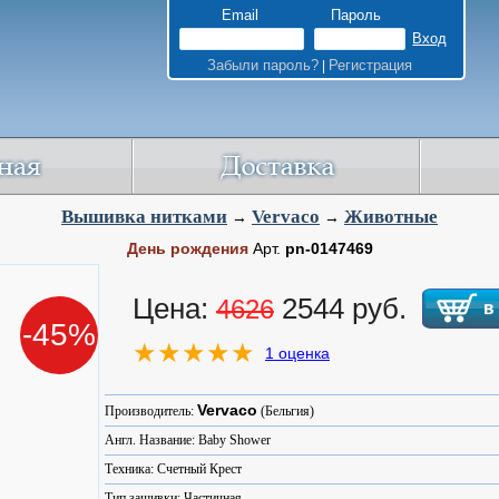
Email
Пароль
Забыли пароль?
Регистрация
|
Вышивка нитками
Vervaco
Животные
→
→
День рождения
Арт.
pn-0147469
Цена:
2544 руб.
4626
-45%
1 оценка
Vervaco
Производитель:
(Бельгия)
Англ. Название: Baby Shower
Техника: Счетный Крест
Тип зашивки: Частичная