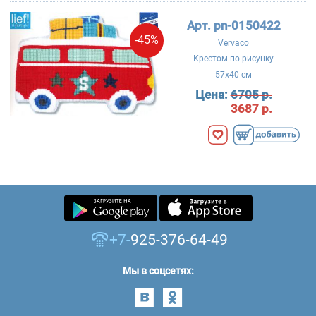
Арт. pn-0150422
-45%
Vervaco
Крестом по рисунку
57x40 см
Цена:
6705 р.
3687 р.
+7-
925-376-64-49
Мы в соцсетях: