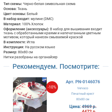
Тип схемы:
Черно-белая символьная схема
Основа:
Ткань
Цвет основы:
Белый
В набор входит:
мулине (DMC)
Материал:
100% Хлопок
Оформление (аксессуары):
В набор для вышивания входит
ткань с обработанными краями и напечатанным цветным
мотивом, который нанесен смываемой краской
В комплекте:
Игла
Инструкция:
На русском языке
Размер:
80x80 см
Нитки разобраны на органайзер
Рекомендуем. Посмотрите:
Арт. PN-0146076
-10%
Vervaco
Печатный крест
80x80 см
Цена:
4969 р.
4472 р.