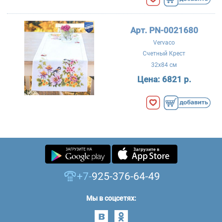
Арт. PN-0021680
Vervaco
Счетный Крест
32x84 см
Цена:
6821 р.
+7-
925-376-64-49
Мы в соцсетях: