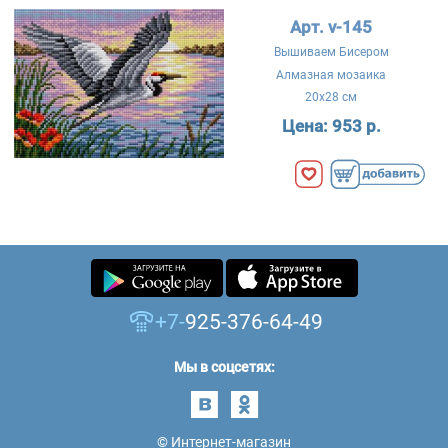
Арт. v-145
Вышиваем Бисером
Алмазная мозаика
20x28 см
Цена:
953 р.
+7-
925-376-64-49
Мы в соцсетях:
© Интернет-магазин