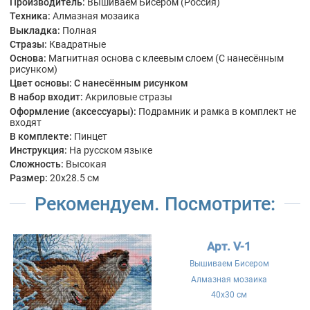
Производитель:
Вышиваем Бисером (Россия)
Техника:
Алмазная мозаика
Выкладка:
Полная
Стразы:
Квадратные
Основа:
Магнитная основа с клеевым слоем (С нанесённым
рисунком)
Цвет основы:
С нанесённым рисунком
В набор входит:
Акриловые стразы
Оформление (аксессуары):
Подрамник и рамка в комплект не
входят
В комплекте:
Пинцет
Инструкция:
На русском языке
Сложность:
Высокая
Размер:
20x28.5 см
Рекомендуем. Посмотрите:
Арт. V-1
Вышиваем Бисером
Алмазная мозаика
40x30 см