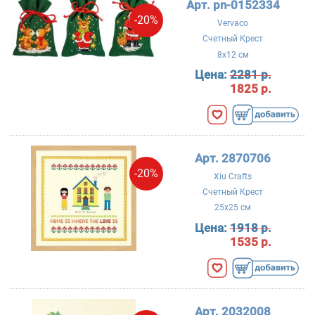
Арт. pn-0152334
-20%
Vervaco
Счетный Крест
8x12 см
Цена:
2281 р.
1825 р.
Арт. 2870706
-20%
Xiu Crafts
Счетный Крест
25x25 см
Цена:
1918 р.
1535 р.
Арт. 2032008