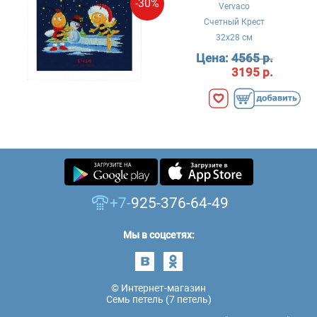
-30%
Vervaco
Счетный Крест
32x28 см
Цена:
4565 р.
3195 р.
+7-
925-376-64-49
Мы в соцсетях:
© Интернет-магазин
Семь петель (7 петель)