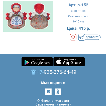
Арт. р-152
Жар-птица
Счетный Крест
9x10 см
Цена:
415 р.
+7-
925-376-64-49
Мы в соцсетях:
© Интернет-магазин
Семь петель (7 петель)