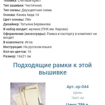
Техника:
Счетный Крест
Тип зашивки:
Частичная
Тип схемы:
Двухцветная схема
Основа:
Канва Аида 14
Цвет основы:
Лён
Дизайнер:
Татьяна Бервинова
В набор входит:
мулине (ПНК им. Кирова)
Оформление (аксессуары):
Рамка и паспарту в комплект не
входят
В комплекте:
Игла
Инструкция:
На русском языке
Кол-во цветов:
16
Размер:
16x21 см
Подходящие рамки к этой
вышивке
Арт. ор-044
Щепка
16x21 см
Цена:
756 р.