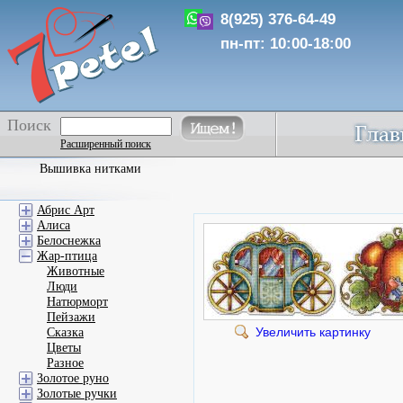
8(925) 376-64-49
пн-пт: 10:00-18:00
Поиск
Расширенный поиск
Вышивка нитками
Абрис Арт
Алиса
Белоснежка
Жар-птица
Животные
Люди
Натюрморт
Пейзажи
Увеличить картинку
Сказка
Цветы
Разное
Золотое руно
Золотые ручки