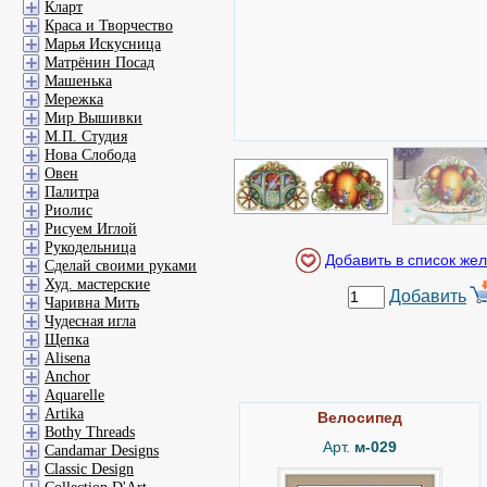
Кларт
Краса и Творчество
Марья Искусница
Матрёнин Посад
Машенька
Мережка
Мир Вышивки
М.П. Студия
Нова Слобода
Овен
Палитра
Риолис
Рисуем Иглой
Рукодельница
Сделай своими руками
Худ. мастерские
Добавить
Чаривна Мить
Чудесная игла
Щепка
Alisena
Anchor
Aquarelle
Artika
Велосипед
Bothy Threads
Арт.
м-029
Candamar Designs
Classic Design