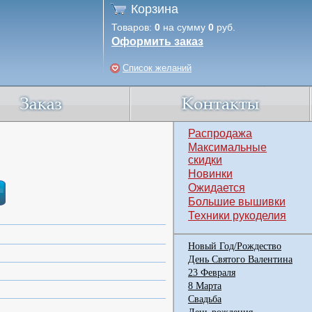
Корзина
Товаров:
0
на сумму
0
руб.
Оформить заказ
Список желаний
Распродажа
Максимальные
скидки
Новинки
Ожидается
Большие вышивки
Техники рукоделия
Новый Год/Рождество
День Святого Валентина
23 Февраля
8 Марта
Свадьба