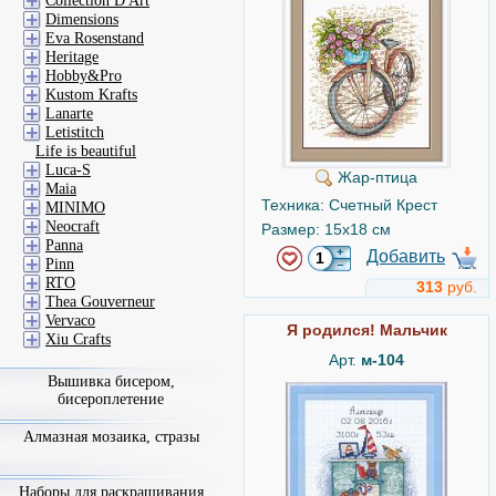
Collection D'Art
Dimensions
Eva Rosenstand
Heritage
Hobby&Pro
Kustom Krafts
Lanarte
Letistitch
Life is beautiful
Luca-S
Жар-птица
Maia
Техника: Счетный Крест
MINIMO
Neocraft
Размер: 15x18 см
Panna
Добавить
Pinn
RTO
313
руб.
Thea Gouverneur
Vervaco
Я родился! Мальчик
Xiu Crafts
Арт.
м-104
Вышивка бисером,
бисероплетение
Алмазная мозаика, стразы
Наборы для раскрашивания