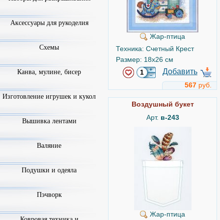
Аксессуары для рукоделия
Жар-птица
Схемы
Техника: Счетный Крест
Размер: 18x26 см
Добавить
Канва, мулине, бисер
567
руб.
Изготовление игрушек и кукол
Воздушный букет
Арт.
в-243
Вышивка лентами
Валяние
Подушки и одеяла
Пэчворк
Жар-птица
Ковровая техника и