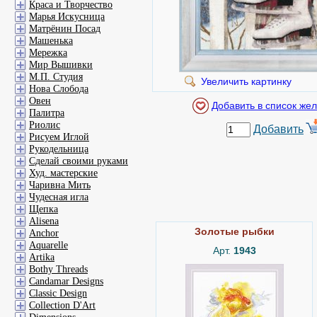
Краса и Творчество
Марья Искусница
Матрёнин Посад
Машенька
Мережка
Мир Вышивки
М.П. Студия
Увеличить картинку
Нова Слобода
Овен
Палитра
Риолис
Добавить
Рисуем Иглой
Рукодельница
Сделай своими руками
Худ. мастерские
Чаривна Мить
Чудесная игла
Щепка
Alisena
Золотые рыбки
Anchor
Aquarelle
Арт.
1943
Artika
Bothy Threads
Candamar Designs
Classic Design
Collection D'Art