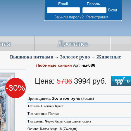
Email
Пароль
Забыли пароль?
Регистрация
|
Вышивка нитками
Золотое руно
Животные
→
→
Любимые коньки
Арт.
чм-086
Цена:
3994 руб.
5706
-30%
Золотое руно
Производитель:
(Россия)
Техника: Счетный Крест
Тип зашивки: Полная
Тип схемы: Черно-белая символьная схема
Основа: Канва Аида 18 (Zweigart)