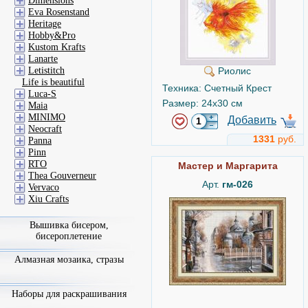
Dimensions
Eva Rosenstand
Heritage
Hobby&Pro
Kustom Krafts
Lanarte
Letistitch
Риолис
Life is beautiful
Техника: Счетный Крест
Luca-S
Размер: 24x30 см
Maia
MINIMO
Добавить
Neocraft
1331
руб.
Panna
Pinn
RTO
Мастер и Маргарита
Thea Gouverneur
Арт.
гм-026
Vervaco
Xiu Crafts
Вышивка бисером,
бисероплетение
Алмазная мозаика, стразы
Наборы для раскрашивания