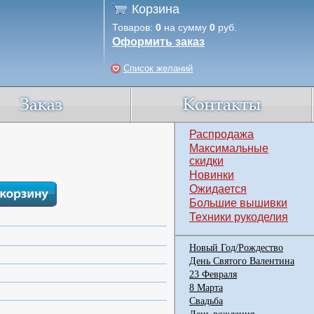
Корзина
Товаров:
0
на сумму
0
руб.
Оформить заказ
Список желаний
Распродажа
Максимальные
скидки
Новинки
Ожидается
Большие вышивки
Техники рукоделия
Новый Год/Рождество
День Святого Валентина
23 Февраля
8 Марта
Свадьба