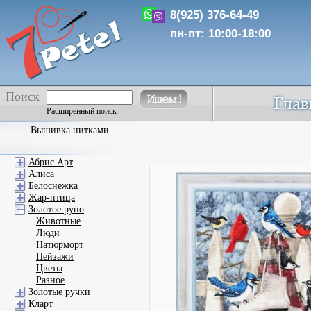
8(925) 376-64-49
пн-пт: 10:00-18:00
Поиск
Расширенный поиск
Вышивка нитками
Абрис Арт
Алиса
Белоснежка
Жар-птица
Золотое руно
Животные
Люди
Натюрморт
Пейзажи
Цветы
Разное
Золотые ручки
Кларт