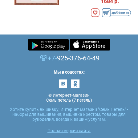
1684 р.
+7-
925-376-64-49
Мы в соцсетях:
© Интернет-магазин
Семь петель (7 петель)
Хотите купить вышивку, Интернет магазин "Семь Петель" -
наборы для вышивания, вышивка крестом, товары для
рукоделия, всегда к вашим услугам.
Полная версия сайта