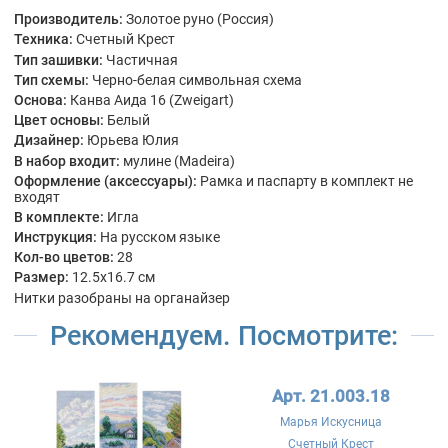
Производитель:
Золотое руно (Россия)
Техника:
Счетный Крест
Тип зашивки:
Частичная
Тип схемы:
Черно-белая символьная схема
Основа:
Канва Аида 16 (Zweigart)
Цвет основы:
Белый
Дизайнер:
Юрьева Юлия
В набор входит:
мулине (Madeira)
Оформление (аксессуары):
Рамка и паспарту в комплект не
входят
В комплекте:
Игла
Инструкция:
На русском языке
Кол-во цветов:
28
Размер:
12.5x16.7 см
Нитки разобраны на органайзер
Рекомендуем. Посмотрите:
Арт. 21.003.18
Марья Искусница
Счетный Крест