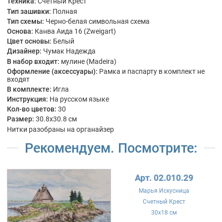
Техника:
Счетный Крест
Тип зашивки:
Полная
Тип схемы:
Черно-белая символьная схема
Основа:
Канва Аида 16 (Zweigart)
Цвет основы:
Белый
Дизайнер:
Чумак Надежда
В набор входит:
мулине (Madeira)
Оформление (аксессуары):
Рамка и паспарту в комплект не
входят
В комплекте:
Игла
Инструкция:
На русском языке
Кол-во цветов:
30
Размер:
30.8x30.8 см
Нитки разобраны на органайзер
Рекомендуем. Посмотрите:
Арт. 02.010.29
Марья Искусница
Счетный Крест
30x18 см