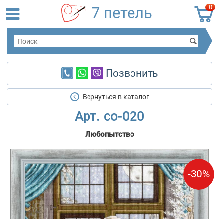
0
7 петель
Позвонить
Вернуться в каталог
Арт. со-020
Любопытство
-30%