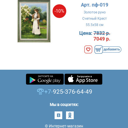
Арт. пф-019
-10%
Золотое руно
Счетный Крест
55.5x58 см
Цена:
7832 р.
7049 р.
+7-
925-376-64-49
Мы в соцсетях:
© Интернет-магазин