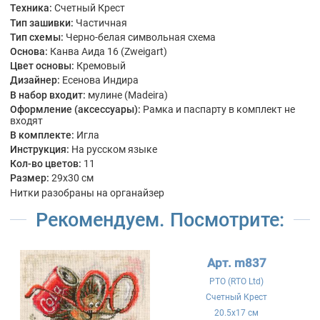
Техника:
Счетный Крест
Тип зашивки:
Частичная
Тип схемы:
Черно-белая символьная схема
Основа:
Канва Аида 16 (Zweigart)
Цвет основы:
Кремовый
Дизайнер:
Есенова Индира
В набор входит:
мулине (Madeira)
Оформление (аксессуары):
Рамка и паспарту в комплект не
входят
В комплекте:
Игла
Инструкция:
На русском языке
Кол-во цветов:
11
Размер:
29x30 см
Нитки разобраны на органайзер
Рекомендуем. Посмотрите:
Арт. m837
РТО (RTO Ltd)
Счетный Крест
20.5x17 см