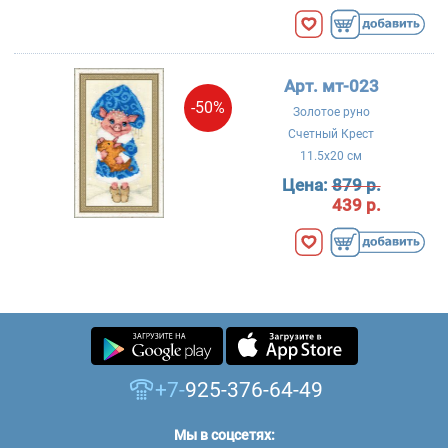
Арт. мт-023
-50%
Золотое руно
Счетный Крест
11.5x20 см
Цена:
879 р.
439 р.
+7-
925-376-64-49
Мы в соцсетях: