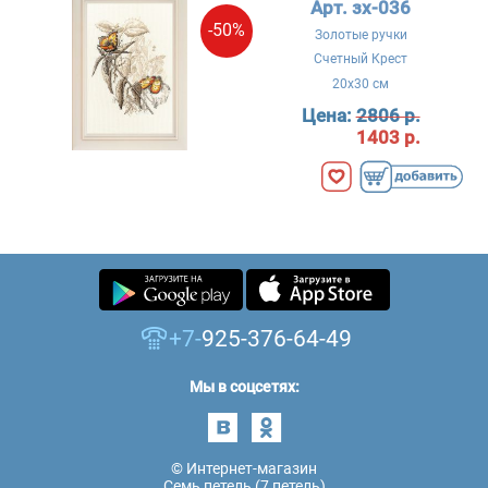
Арт. зх-036
-50%
Золотые ручки
Счетный Крест
20x30 см
Цена:
2806 р.
1403 р.
+7-
925-376-64-49
Мы в соцсетях:
© Интернет-магазин
Семь петель (7 петель)