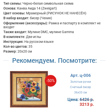
Тип схемы:
Черно-белая символьная схема
Основа:
Канва Аида 14 (Zweigart)
Цвет основы:
Мраморный (РИСУНОК НЕ НАНЕСЁН)
В набор входит:
бисер (Чехия)
Оформление (аксессуары):
Рамка и паспарту в комплект не
входят
Также входит:
Мулине DMC, мулине Gamma
В комплекте:
Две иглы
Инструкция:
На русском языке
Кол-во цветов:
35
Размер:
20x20 см
Рекомендуем. Посмотрите:
Арт. ц-006
-50%
Золотые ручки
Счетный бисер
36x33 см
Цена:
6426 р.
3213 р.