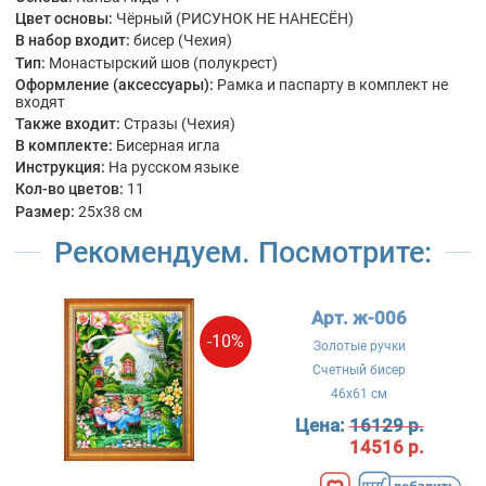
Цвет основы:
Чёрный (РИСУНОК НЕ НАНЕСЁН)
В набор входит:
бисер (Чехия)
Тип:
Монастырский шов (полукрест)
Оформление (аксессуары):
Рамка и паспарту в комплект не
входят
Также входит:
Стразы (Чехия)
В комплекте:
Бисерная игла
Инструкция:
На русском языке
Кол-во цветов:
11
Размер:
25x38 см
Рекомендуем. Посмотрите:
Арт. ж-006
-10%
Золотые ручки
Счетный бисер
46x61 см
Цена:
16129 р.
14516 р.