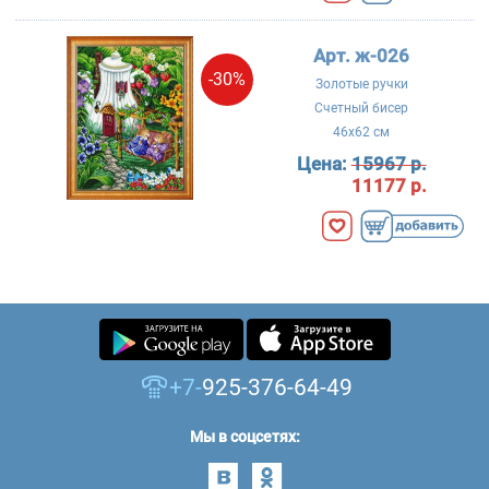
Арт. ж-026
-30%
Золотые ручки
Счетный бисер
46x62 см
Цена:
15967 р.
11177 р.
+7-
925-376-64-49
Мы в соцсетях: