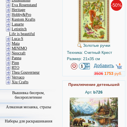
Dimensions
-50%
Eva Rosenstand
Heritage
Hobby&Pro
Kustom Krafts
Lanarte
Letistitch
Life is beautiful
Luca-S
Maia
Золотые ручки
MINIMO
Техника: Счетный Крест
Neocraft
Panna
Размер: 21x35 см
Pinn
Добавить
RTO
Thea Gouverneur
3506
1753
руб.
Vervaco
Xiu Crafts
Приключение детенышей
Арт.
b726
Вышивка бисером,
бисероплетение
Алмазная мозаика, стразы
Наборы для раскрашивания