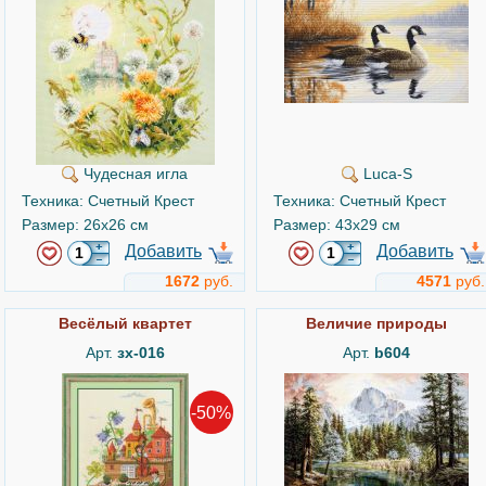
Чудесная игла
Luca-S
Техника: Счетный Крест
Техника: Счетный Крест
Размер: 26x26 см
Размер: 43x29 см
Добавить
Добавить
1672
руб.
4571
руб.
Весёлый квартет
Величие природы
Арт.
зх-016
Арт.
b604
-50%