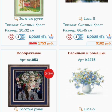
Золотые ручки
Luca-S
Техника: Счетный Крест
Техника: Счетный Крест
Размер: 20x32 см
Размер: 66x45 см
Добавить
Добавить
3506
1753
руб.
9162
руб.
Воображение
Васильки и ромашки
Арт.
зх-053
Арт.
b2275
-30%
Золотые ручки
Luca-S