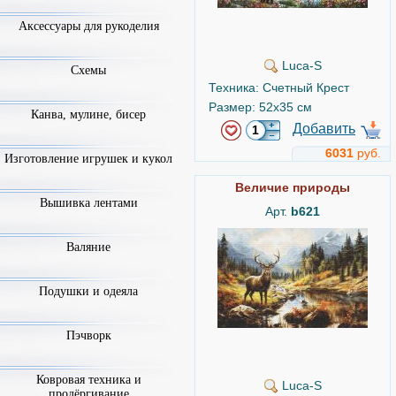
Аксессуары для рукоделия
Luca-S
Схемы
Техника: Счетный Крест
Размер: 52x35 см
Канва, мулине, бисер
Добавить
6031
руб.
Изготовление игрушек и кукол
Величие природы
Вышивка лентами
Арт.
b621
Валяние
Подушки и одеяла
Пэчворк
Ковровая техника и
Luca-S
продёргивание