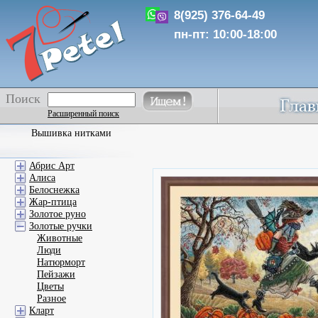
8(925) 376-64-49
пн-пт: 10:00-18:00
Поиск
Расширенный поиск
Вышивка нитками
Абрис Арт
Алиса
Белоснежка
Жар-птица
Золотое руно
Золотые ручки
Животные
Люди
Натюрморт
Пейзажи
Цветы
Разное
Кларт