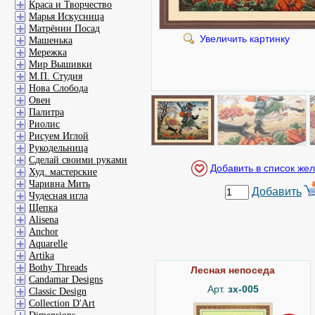
Краса и Творчество
Марья Искусница
Матрёнин Посад
Увеличить картинку
Машенька
Мережка
Мир Вышивки
М.П. Студия
Нова Слобода
Овен
Палитра
Риолис
Рисуем Иглой
Рукодельница
Сделай своими руками
Худ. мастерские
Чаривна Мить
Добавить
Чудесная игла
Щепка
Alisena
Anchor
Aquarelle
Artika
Bothy Threads
Лесная непоседа
Candamar Designs
Арт.
зх-005
Classic Design
Collection D'Art