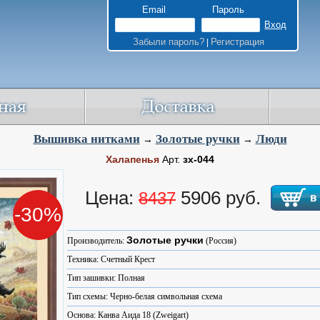
Email
Пароль
Забыли пароль?
Регистрация
|
Вышивка нитками
Золотые ручки
Люди
→
→
Халапенья
Арт.
зх-044
Цена:
5906 руб.
8437
-30%
Золотые ручки
Производитель:
(Россия)
Техника: Счетный Крест
Тип зашивки: Полная
Тип схемы: Черно-белая символьная схема
Основа: Канва Аида 18 (Zweigart)