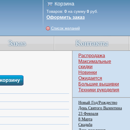
Корзина
Товаров:
0
на сумму
0
руб.
Оформить заказ
Список желаний
Распродажа
Максимальные
скидки
Новинки
Ожидается
Большие вышивки
Техники рукоделия
Новый Год/Рождество
День Святого Валентина
23 Февраля
8 Марта
Свадьба