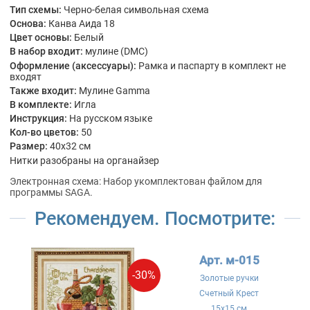
Тип схемы:
Черно-белая символьная схема
Основа:
Канва Аида 18
Цвет основы:
Белый
В набор входит:
мулине (DMC)
Оформление (аксессуары):
Рамка и паспарту в комплект не
входят
Также входит:
Мулине Gamma
В комплекте:
Игла
Инструкция:
На русском языке
Кол-во цветов:
50
Размер:
40x32 см
Нитки разобраны на органайзер
Электронная схема: Набор укомплектован файлом для
программы SAGA.
Рекомендуем. Посмотрите:
Арт. м-015
-30%
Золотые ручки
Счетный Крест
15x15 см