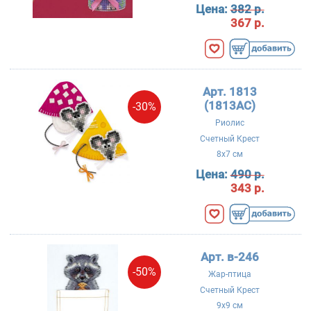
Цена:
382 р.
367 р.
Арт. 1813
(1813AC)
-30%
Риолис
Счетный Крест
8x7 см
Цена:
490 р.
343 р.
Арт. в-246
-50%
Жар-птица
Счетный Крест
9x9 см