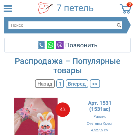
0
7 петель
Позвонить
Распродажа – Популярные
товары
Назад
1
Вперед
>>
Арт. 1531
(1531ac)
-4%
Риолис
Счетный Крест
4.5x7.5 см