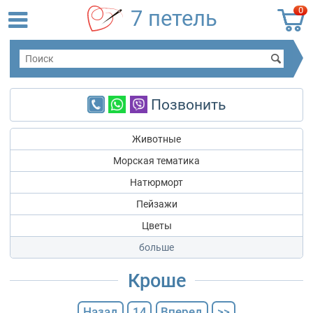
0
7 петель
Позвонить
Животные
Морская тематика
Натюрморт
Пейзажи
Цветы
Кроше
Назад
14
Вперед
>>