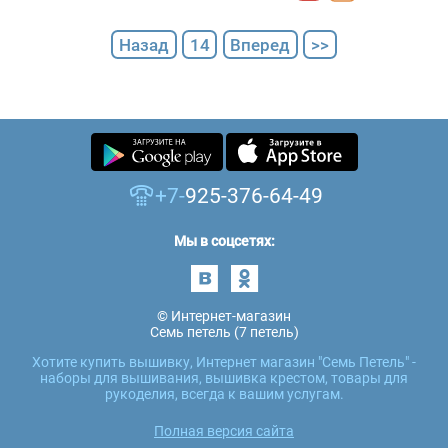
Назад
14
Вперед
>>
+7-
925-376-64-49
Мы в соцсетях:
© Интернет-магазин
Семь петель (7 петель)
Хотите купить вышивку, Интернет магазин "Семь Петель" -
наборы для вышивания, вышивка крестом, товары для
рукоделия, всегда к вашим услугам.
Полная версия сайта