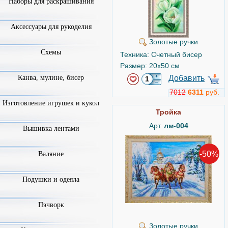
Наборы для раскрашивания
Аксессуары для рукоделия
Золотые ручки
Схемы
Техника: Счетный бисер
Размер: 20x50 см
Добавить
Канва, мулине, бисер
7012
6311
руб.
Изготовление игрушек и кукол
Тройка
Арт.
лм-004
Вышивка лентами
-50%
Валяние
Подушки и одеяла
Пэчворк
Золотые ручки