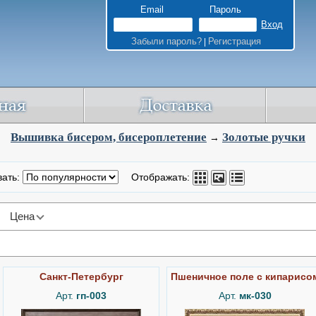
Email
Пароль
Забыли пароль?
Регистрация
|
Вышивка бисером, бисероплетение
Золотые ручки
→
вать:
Отображать:
Цена
Санкт-Петербург
Пшеничное поле с кипарисо
Арт.
гп-003
Арт.
мк-030