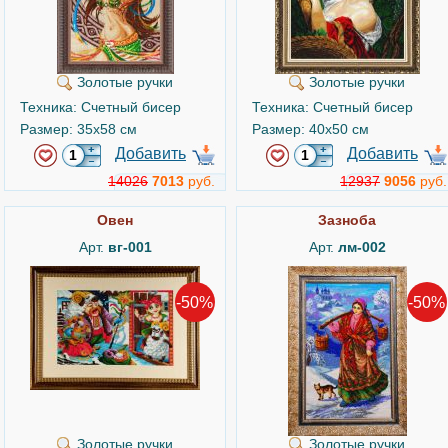
Золотые ручки
Золотые ручки
Техника: Счетный бисер
Техника: Счетный бисер
Размер: 35x58 см
Размер: 40x50 см
Добавить
Добавить
14026
7013
руб.
12937
9056
руб.
Овен
Зазноба
Арт.
вг-001
Арт.
лм-002
-50%
-50%
Золотые ручки
Золотые ручки