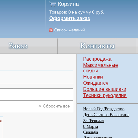
Корзина
Товаров:
0
на сумму
0
руб.
Оформить заказ
Список желаний
Распродажа
Максимальные
скидки
Новинки
Ожидается
Большие вышивки
Техники рукоделия
✕ Сбросить все
Новый Год/Рождество
День Святого Валентина
м
23 Февраля
8 Марта
Свадьба