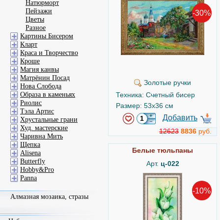
Натюрморт
Пейзажи
-30%
Цветы
Разное
Картины Бисером
Кларт
Краса и Творчество
Кроше
Магия канвы
Матрёнин Посад
Золотые ручки
Нова Слобода
Техника: Счетный бисер
Образа в каменьях
Риолис
Размер: 53x36 см
Тэла Артис
Добавить
Хрустальные грани
Худ. мастерские
12623
8836
руб.
Чаривна Мить
Щепка
Белые тюльпаны
Alisena
Butterfly
Арт.
ц-022
Hobby&Pro
Panna
-10%
Алмазная мозаика, стразы