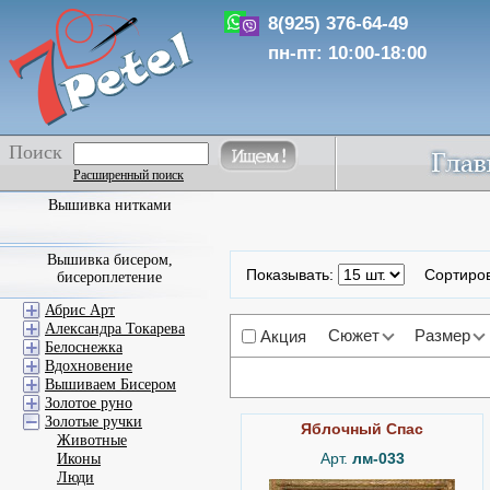
8(925) 376-64-49
пн-пт: 10:00-18:00
Поиск
Расширенный поиск
Вышивка нитками
Вышивка бисером,
Показывать:
Сортиро
бисероплетение
Абрис Арт
Александра Токарева
Сюжет
Размер
Акция
Белоснежка
Вдохновение
Вышиваем Бисером
Золотое руно
Золотые ручки
Яблочный Спас
Животные
Арт.
лм-033
Иконы
Люди