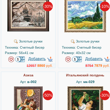
-30%
-10%
Золотые ручки
Золотые ручки
Техника: Счетный бисер
Техника: Счетный бисер
Размер: 56x41 см
Размер: 40x32 см
Добавить
Добавить
12657
8860
руб.
8754
7879
руб.
Азиза
Итальянский полдень
Арт.
в-002
Арт.
мк-029
-50%
-30%