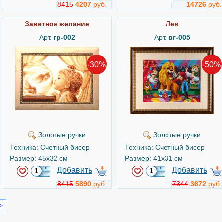
8415
4207
руб.
14726
руб.
Заветное желание
Лев
Арт.
гр-002
Арт.
вг-005
-30%
-50%
Золотые ручки
Золотые ручки
Техника: Счетный бисер
Техника: Счетный бисер
Размер: 45x32 см
Размер: 41x31 см
Добавить
Добавить
8415
5890
руб.
7344
3672
руб.
>