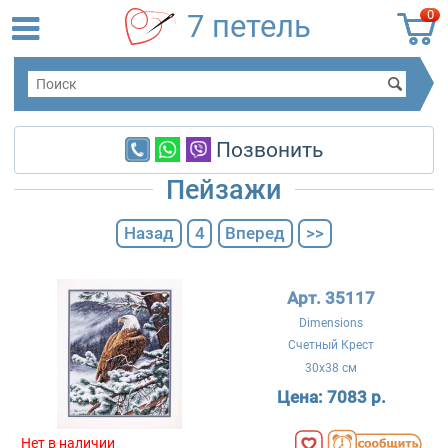
0
7 петель
Позвонить
Пейзажи
Назад
4
Вперед
>>
Арт. 35117
Dimensions
Счетный Крест
30x38 см
Цена:
7083 р.
Нет в наличии