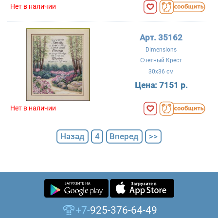
Нет в наличии
Арт. 35162
Dimensions
Счетный Крест
30x36 см
Цена:
7151 р.
Нет в наличии
Назад
4
Вперед
>>
+7-
925-376-64-49