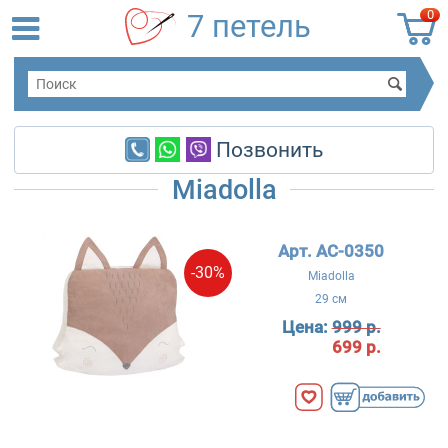
0
7 петель
Позвонить
Miadolla
Арт. AC-0350
-30%
Miadolla
29 см
Цена:
999 р.
699 р.