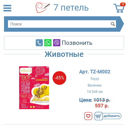
0
7 петель
Позвонить
Животные
Арт. TZ-M002
-45%
Toyzy
Валяние
14.5x8 см
Цена:
1013 р.
557 р.