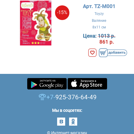
Арт. TZ-M001
-15%
Toyzy
Валяние
8x11 см
Цена:
1013 р.
861 р.
+7-
925-376-64-49
Мы в соцсетях:
© Интернет-магазин