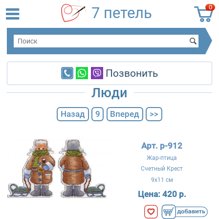
0
7 петель
Позвонить
Люди
Назад
9
Вперед
>>
Арт. р-912
Жар-птица
Счетный Крест
9x11 см
Цена:
420 р.