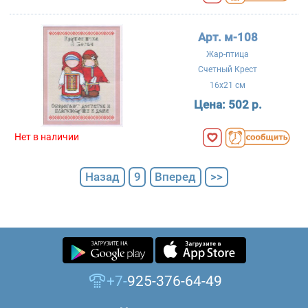
Арт. м-108
Жар-птица
Счетный Крест
16x21 см
Цена:
502 р.
Нет в наличии
Назад
9
Вперед
>>
+7-
925-376-64-49