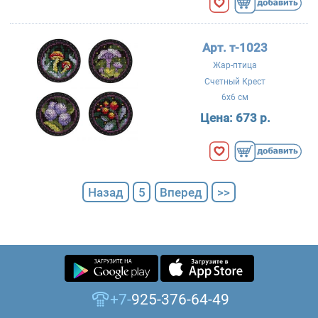
Арт. т-1023
Жар-птица
Счетный Крест
6x6 см
Цена:
673 р.
Назад
5
Вперед
>>
+7-
925-376-64-49