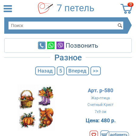
0
7 петель
Позвонить
Разное
Назад
5
Вперед
>>
Арт. р-580
Жар-птица
Счетный Крест
7x9 см
Цена:
480 р.