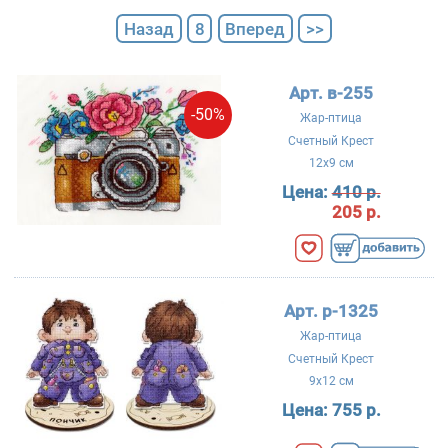
Назад
8
Вперед
>>
Арт. в-255
-50%
Жар-птица
Счетный Крест
12x9 см
Цена:
410 р.
205 р.
Арт. р-1325
Жар-птица
Счетный Крест
9x12 см
Цена:
755 р.