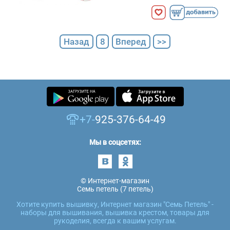
Назад
8
Вперед
>>
+7-
925-376-64-49
Мы в соцсетях:
© Интернет-магазин
Семь петель (7 петель)
Хотите купить вышивку, Интернет магазин "Семь Петель" -
наборы для вышивания, вышивка крестом, товары для
рукоделия, всегда к вашим услугам.