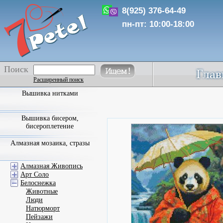
8(925) 376-64-49
пн-пт: 10:00-18:00
Поиск
Расширенный поиск
Вышивка нитками
Вышивка бисером,
бисероплетение
Алмазная мозаика, стразы
Алмазная Живопись
Арт Соло
Белоснежка
Животные
Люди
Натюрморт
Пейзажи