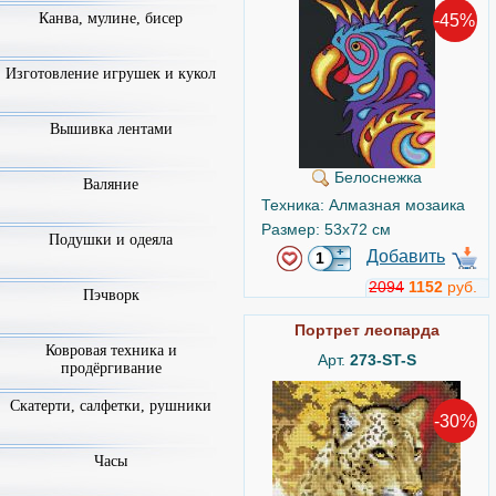
Канва, мулине, бисер
-45%
Изготовление игрушек и кукол
Вышивка лентами
Белоснежка
Валяние
Техника: Алмазная мозаика
Размер: 53x72 см
Подушки и одеяла
Добавить
2094
1152
руб.
Пэчворк
Портрет леопарда
Ковровая техника и
Арт.
273-ST-S
продёргивание
Скатерти, салфетки, рушники
-30%
Часы