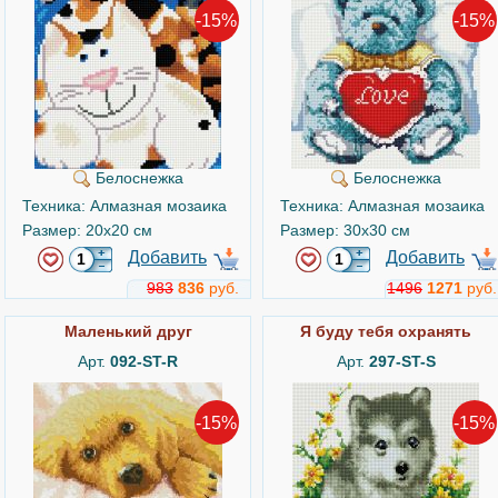
-15%
-15%
Белоснежка
Белоснежка
Техника: Алмазная мозаика
Техника: Алмазная мозаика
Размер: 20x20 см
Размер: 30x30 см
Добавить
Добавить
983
836
руб.
1496
1271
руб.
Маленький друг
Я буду тебя охранять
Арт.
092-ST-R
Арт.
297-ST-S
-15%
-15%