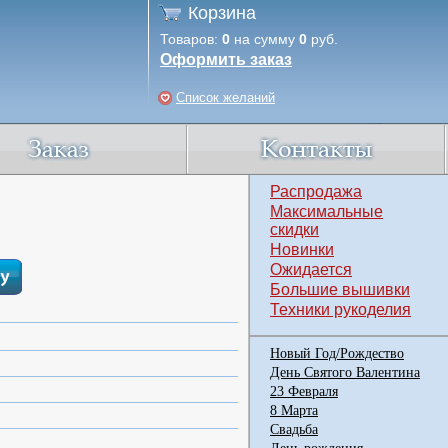
Корзина
Товаров:
0
на сумму
0
руб.
Оформить заказ
Список желаний
Распродажа
Максимальные
скидки
Новинки
Ожидается
Большие вышивки
Техники рукоделия
Новый Год/Рождество
День Святого Валентина
23 Февраля
8 Марта
Свадьба