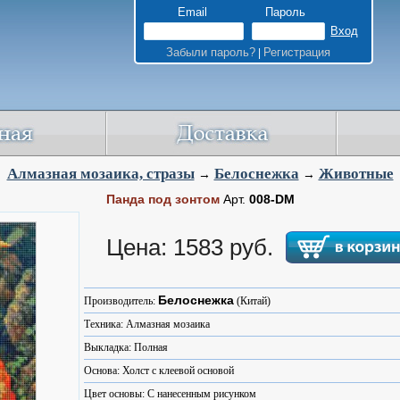
Email
Пароль
Забыли пароль?
Регистрация
|
Алмазная мозаика, стразы
Белоснежка
Животные
→
→
Панда под зонтом
Арт.
008-DM
Цена: 1583 руб.
Белоснежка
Производитель:
(Китай)
Техника: Алмазная мозаика
Выкладка: Полная
Основа: Холст с клеевой основой
Цвет основы: С нанесенным рисунком