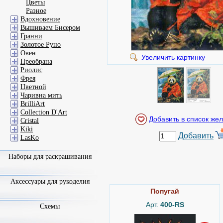
Цветы
Разное
Вдохновение
Вышиваем Бисером
Гранни
Золотое Руно
Овен
Увеличить картинку
Преобрана
Риолис
Фрея
Цветной
Чаривна мить
BrilliArt
Collection D'Art
Cristal
Kiki
Добавить
LasKo
Наборы для раскрашивания
Аксессуары для рукоделия
Попугай
Арт.
400-RS
Схемы